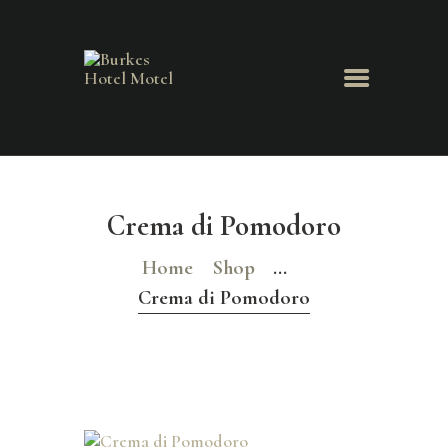
HOME
ABOUT US
MENU
Crema di Pomodoro
BOOK ROOM
BOOK FUNCTION
Home
Shop
...
CONTACT US
Crema di Pomodoro