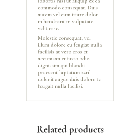
lobortis nisl ut aliquip ex ea
commodo consequat. Duis
autem vel eum iriure dolor
in hendrerit in vulputate
velit esse.
Molestie consequat, vel
illum dolore eu feugiat nulla
facilisis at vero eros et
accumsan et iusto odio
dignissim qui blandit
praesent luptatum zzril
delenit augue duis dolore te
feugait nulla facilisi.
Related products