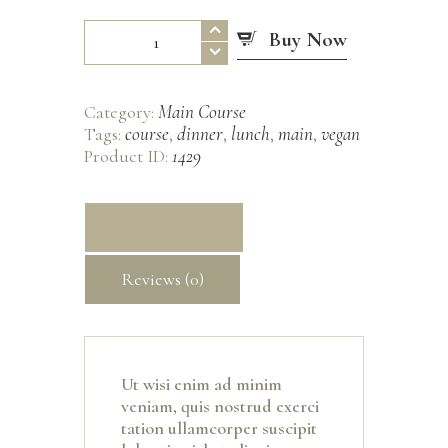
Crema
Buy Now
di
Pomodoro
quantity
Main Course
Category:
course
dinner
lunch
main
vegan
Tags:
,
,
,
,
1429
Product ID:
Description
Reviews (0)
Ut wisi enim ad minim
veniam, quis nostrud exerci
tation ullamcorper suscipit