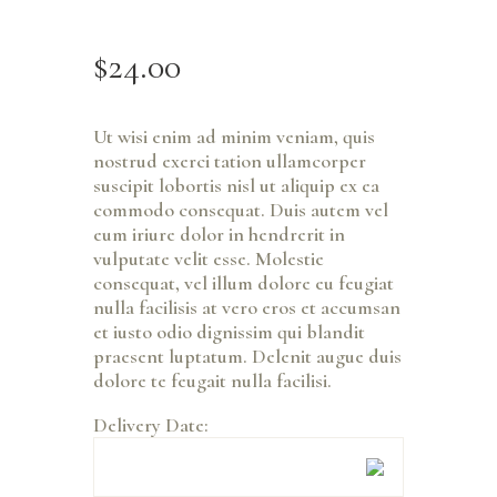
$
24
.
00
Ut wisi enim ad minim veniam, quis
nostrud exerci tation ullamcorper
suscipit lobortis nisl ut aliquip ex ea
commodo consequat. Duis autem vel
eum iriure dolor in hendrerit in
vulputate velit esse. Molestie
consequat, vel illum dolore eu feugiat
nulla facilisis at vero eros et accumsan
et iusto odio dignissim qui blandit
praesent luptatum. Delenit augue duis
dolore te feugait nulla facilisi.
Delivery Date: