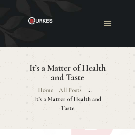
HOME
ABOUT US
It’s a Matter of Health
MENU
BOOK ROOM
and Taste
BOOK FUNCTION
Home
All Posts
...
CONTACT US
It’s a Matter of Health and
Taste