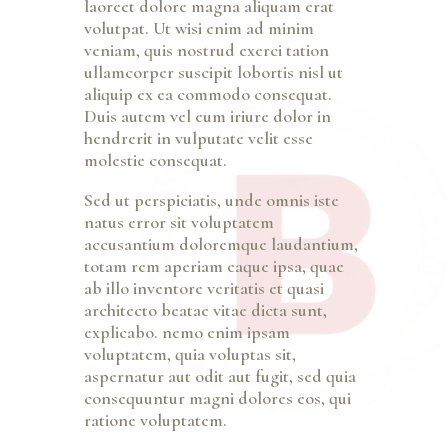
laoreet dolore magna aliquam erat
volutpat. Ut wisi enim ad minim
veniam, quis nostrud exerci tation
ullamcorper suscipit lobortis nisl ut
aliquip ex ea commodo consequat.
Duis autem vel eum iriure dolor in
hendrerit in vulputate velit esse
molestie consequat.
Sed ut perspiciatis, unde omnis iste
natus error sit voluptatem
accusantium doloremque laudantium,
totam rem aperiam eaque ipsa, quae
ab illo inventore veritatis et quasi
architecto beatae vitae dicta sunt,
explicabo. nemo enim ipsam
voluptatem, quia voluptas sit,
aspernatur aut odit aut fugit, sed quia
consequuntur magni dolores eos, qui
ratione voluptatem.