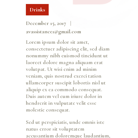
Drinks
December 15, 2017
avassistance1@gmail.com
Lorem ipsum dolor sit amet,
consectetuer adipiscing elit, sed diam
nonummy nibh euismod tincidunt ut
laoreet dolore magna aliquam erat
volutpat. Ut wisi enim ad minim
veniam, quis nostrud exerci tation
ullamcorper suscipit lobortis nisl ut
aliquip ex ea commodo consequat.
Duis autem vel eum iriure dolor in
hendrerit in vulputate velit esse
molestie consequat.
Sed ut perspiciatis, unde omnis iste
natus error sit voluptatem
accusantium doloremque laudantium,