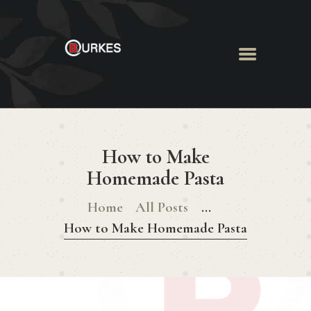
HOME
ABOUT US
How to Make
MENU
BOOK ROOM
Homemade Pasta
BOOK FUNCTION
Home
All Posts
...
CONTACT US
How to Make Homemade Pasta