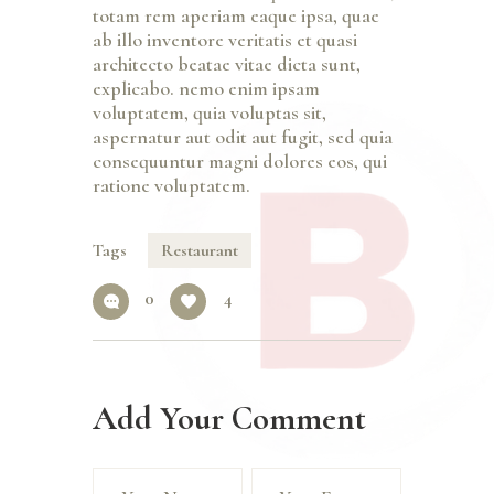
totam rem aperiam eaque ipsa, quae
ab illo inventore veritatis et quasi
architecto beatae vitae dicta sunt,
explicabo. nemo enim ipsam
voluptatem, quia voluptas sit,
aspernatur aut odit aut fugit, sed quia
consequuntur magni dolores eos, qui
ratione voluptatem.
Tags
Restaurant
0
4
Add Your Comment