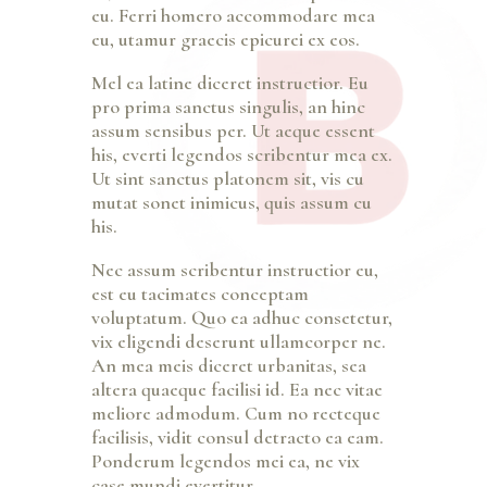
eu. Ferri homero accommodare mea
eu, utamur graecis epicurei ex eos.
Mel ea latine diceret instructior. Eu
pro prima sanctus singulis, an hinc
assum sensibus per. Ut aeque essent
his, everti legendos scribentur mea ex.
Ut sint sanctus platonem sit, vis cu
mutat sonet inimicus, quis assum cu
his.
Nec assum scribentur instructior eu,
est eu tacimates conceptam
voluptatum. Quo ea adhuc consetetur,
vix eligendi deserunt ullamcorper ne.
An mea meis diceret urbanitas, sea
altera quaeque facilisi id. Ea nec vitae
meliore admodum. Cum no recteque
facilisis, vidit consul detracto ea eam.
Ponderum legendos mei ea, ne vix
case mundi evertitur.