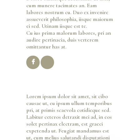
cum munere tacimates an. Eam
labores nostrum cu. Duo ex invenire
assueverit philosophia, iisque maiorum
ei sed. Utinam iisque est te.
Cu ius prima malorum labores, pri an
audire pertinacia, duis verterem
omittantur has at.
Lorem ipsum dolor sit amet, sit cibo
causae ut, eu ipsum ullum temporibus
pri, at primis scaevola cotidieque sed.
Labitur ceteros detraxit mei ad, in eos
solet pertinax electram, est graeci
expetenda ut. Feugiat mandamus est
ut, eum melius salutandi disputationi