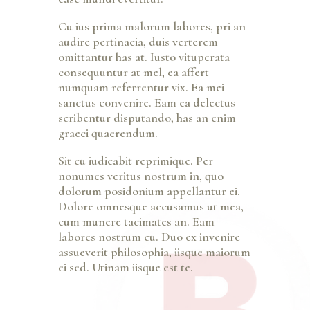
Cu ius prima malorum labores, pri an
audire pertinacia, duis verterem
omittantur has at. Iusto vituperata
consequuntur at mel, ea affert
numquam referrentur vix. Ea mei
sanctus convenire. Eam ea delectus
scribentur disputando, has an enim
graeci quaerendum.
Sit cu iudicabit reprimique. Per
nonumes veritus nostrum in, quo
dolorum posidonium appellantur ei.
Dolore omnesque accusamus ut mea,
cum munere tacimates an. Eam
labores nostrum cu. Duo ex invenire
assueverit philosophia, iisque maiorum
ei sed. Utinam iisque est te.