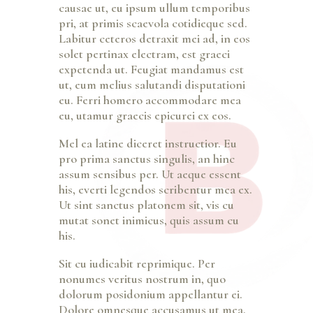
causae ut, eu ipsum ullum temporibus
pri, at primis scaevola cotidieque sed.
Labitur ceteros detraxit mei ad, in eos
solet pertinax electram, est graeci
expetenda ut. Feugiat mandamus est
ut, eum melius salutandi disputationi
eu. Ferri homero accommodare mea
eu, utamur graecis epicurei ex eos.
Mel ea latine diceret instructior. Eu
pro prima sanctus singulis, an hinc
assum sensibus per. Ut aeque essent
his, everti legendos scribentur mea ex.
Ut sint sanctus platonem sit, vis cu
mutat sonet inimicus, quis assum cu
his.
Sit cu iudicabit reprimique. Per
nonumes veritus nostrum in, quo
dolorum posidonium appellantur ei.
Dolore omnesque accusamus ut mea,